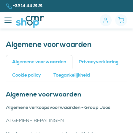
Naar inhoud
Bel ons op
+32 14 44 21 21
Algemene voorwaarden
Algemene voorwaarden
Privacyverklaring
Cookie policy
Toegankelijkheid
Algemene voorwaarden
Algemene verkoopsvoorwaarden - Group Joos
ALGEMENE BEPALINGEN