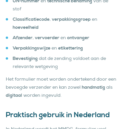
UN-nummer
en
technische benaming
van de
stof
Classificatiecode
,
verpakkingsgroep
en
hoeveelheid
Afzender
,
vervoerder
en
ontvanger
Verpakkingswijze
en
etikettering
Bevestiging
dat de zending voldoet aan de
relevante wetgeving
Het formulier moet worden ondertekend door een
bevoegde verzender en kan zowel
handmatig
als
digitaal
worden ingevuld.
Praktisch gebruik in Nederland
In Nederland wordt het MMDG-formulier veel