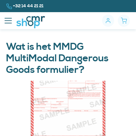
Naar inhoud
Bel ons op
+32 14 44 21 21
Wat is het MMDG
MultiModal Dangerous
Goods formulier?