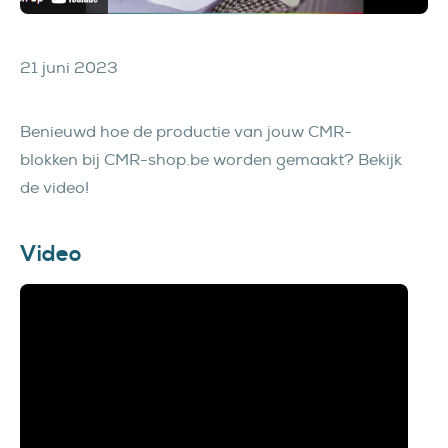
21 juni 2023
Benieuwd hoe de productie van jouw CMR-
blokken bij CMR-shop.be worden gemaakt? Bekijk
de video!
Video